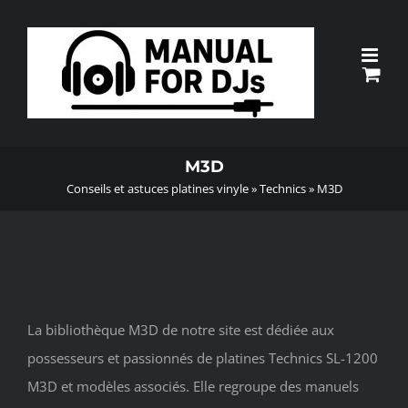
Passer
au
contenu
M3D
Conseils et astuces platines vinyle
»
Technics
»
M3D
La bibliothèque M3D de notre site est dédiée aux
possesseurs et passionnés de platines Technics SL-1200
M3D et modèles associés. Elle regroupe des manuels