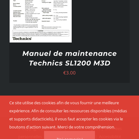
Manuel de maintenance
Technics SL1200 M3D
€
3.00
Ce site utilise des cookies afin de vous fournir une meilleure
expérience. Afin de consulter les ressources disponibles (médias
et supports didacticiels), il vous faut accepter les cookies via le
boutons d'action suivant. Merci de votre compréhension.
© Copyright 2007 -
2026 |
Mentions légales
|
Données
personnelles
|
Politique cookies
|
CGU
|
Accessibilité