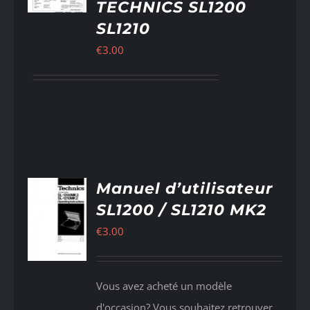
/
TECHNICS SL1200
AILS
SL1210
€
3.00
Manuel d’utilisateur
UTER
SL1200 / SL1210 MK2
U
IER
€
3.00
/
AILS
Vous avez acheté un modèle
d'occasion? Vous souhaitez retrouver