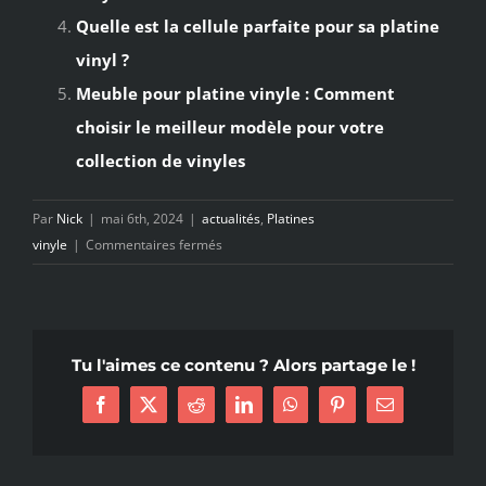
Quelle est la cellule parfaite pour sa platine
vinyl ?
Meuble pour platine vinyle : Comment
choisir le meilleur modèle pour votre
collection de vinyles
Par
Nick
|
mai 6th, 2024
|
actualités
,
Platines
sur
vinyle
|
Commentaires fermés
Quelle
cellule
choisir
pour
Tu l'aimes ce contenu ? Alors partage le !
sa
platine
Facebook
X
Reddit
LinkedIn
WhatsApp
Pinterest
Email
vinyle
?